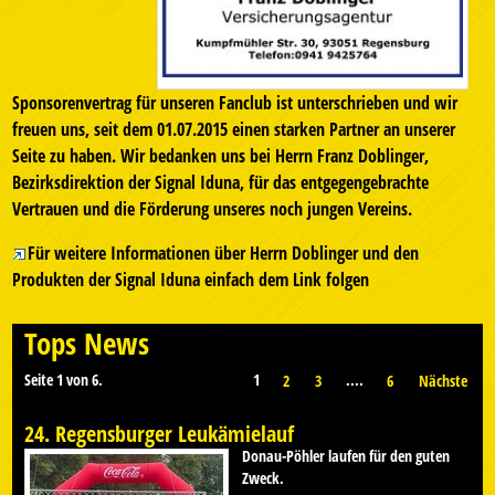
Sponsorenvertrag für unseren Fanclub ist unterschrieben und wir
freuen uns, seit dem 01.07.2015 einen starken Partner an unserer
Seite zu haben. Wir bedanken uns bei Herrn Franz Doblinger,
Bezirksdirektion der Signal Iduna, für das entgegengebrachte
Vertrauen und die Förderung unseres noch jungen Vereins.
Für weitere Informationen über Herrn Doblinger und den
Produkten der Signal Iduna einfach dem Link folgen
Tops News
Seite 1 von 6.
1
....
2
3
6
Nächste
24. Regensburger Leukämielauf
Donau-Pöhler laufen für den guten
Zweck.