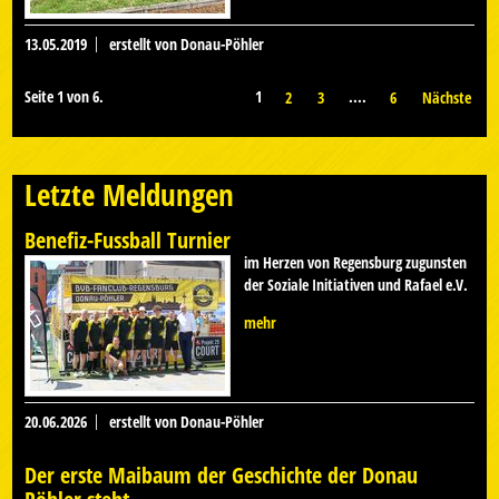
13.05.2019
erstellt von Donau-Pöhler
Seite 1 von 6.
1
....
2
3
6
Nächste
Letzte Meldungen
Benefiz-Fussball Turnier
im Herzen von Regensburg zugunsten
der Soziale Initiativen und Rafael e.V.
mehr
20.06.2026
erstellt von Donau-Pöhler
Der erste Maibaum der Geschichte der Donau
Pöhler steht,