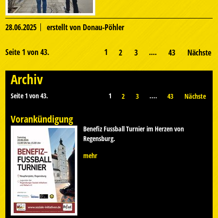
28.06.2025
erstellt von Donau-Pöhler
Seite 1 von 43.
1
....
2
3
43
Nächste
Archiv
Seite 1 von 43.
1
....
2
3
43
Nächste
Vorankündigung
Benefiz Fussball Turnier im Herzen von
Regensburg.
mehr