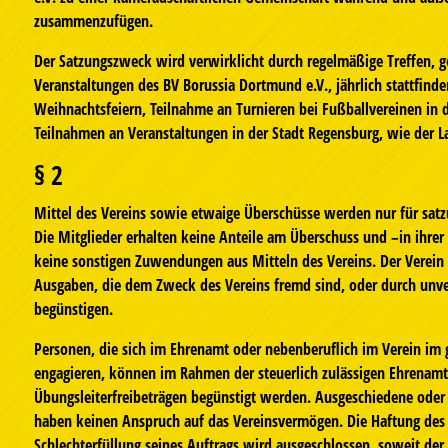
zusammenzufügen.
Der Satzungszweck wird verwirklicht durch regelmäßige Treffen, 
Veranstaltungen des BV Borussia Dortmund e.V., jährlich stattfin
Weihnachtsfeiern, Teilnahme an Turnieren bei Fußballvereinen in 
Teilnahmen an Veranstaltungen in der Stadt Regensburg, wie der L
§ 2
Mittel des Vereins sowie etwaige Überschüsse werden nur für s
Die Mitglieder erhalten keine Anteile am Überschuss und –in ihrer 
keine sonstigen Zuwendungen aus Mitteln des Vereins. Der Verein
Ausgaben, die dem Zweck des Vereins fremd sind, oder durch unv
begünstigen.
Personen, die sich im Ehrenamt oder nebenberuflich im Verein im
engagieren, können im Rahmen der steuerlich zulässigen Ehrenam
Übungsleiterfreibeträgen begünstigt werden. Ausgeschiedene oder
haben keinen Anspruch auf das Vereinsvermögen. Die Haftung des
Schlechterfüllung seines Auftrags wird ausgeschlossen, soweit der 