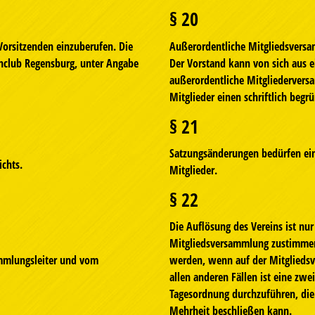
§ 20
Vorsitzenden einzuberufen. Die
Außerordentliche Mitgliedsvers
nclub Regensburg, unter Angabe
Der Vorstand kann von sich aus 
außerordentliche Mitgliedervers
Mitglieder einen schriftlich begr
§ 21
Satzungsänderungen bedürfen ei
chts.
Mitglieder.
§ 22
Die Auflösung des Vereins ist nu
Mitgliedsversammlung zustimmen.
mmlungsleiter und vom
werden, wenn auf der Mitgliedsv
allen anderen Fällen ist eine zwe
Tagesordnung durchzuführen, die
Mehrheit beschließen kann.