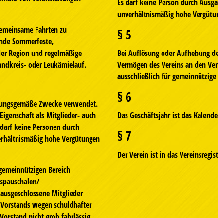
Es darf keine Person durch Ausg
unverhältnismäßig hohe Vergütu
gemeinsame Fahrten zu
§ 5
dende Sommerfeste,
der Region und regelmäßige
Bei Auflösung oder Aufhebung des
andkreis- oder Leukämielauf.
Vermögen des Vereins an den Vere
ausschließlich für gemeinnützig
§ 6
atzungsgemäße Zwecke verwendet.
Eigenschaft als Mitglieder- auch
Das Geschäftsjahr ist das Kalende
 darf keine Personen durch
§ 7
erhältnismäßig hohe Vergütungen
Der Verein ist in das Vereinsregi
 gemeinnützigen Bereich
tspauschalen/
 ausgeschlossene Mitglieder
 Vorstands wegen schuldhafter
Vorstand nicht grob fahrlässig